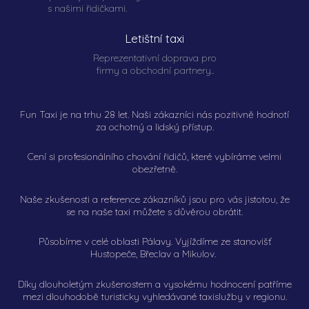
s našimi řidičkami.
Letištní taxi
Reprezentativní doprava pro
firmy a obchodní partnery..
Fun Taxi je na trhu 28 let. Naši zákazníci nás pozitivně hodnotí
za ochotný a lidský přístup.
Cení si profesionálního chování řidičů, které vybíráme velmi
obezřetně.
Naše zkušenosti a reference zákazníků jsou pro vás jistotou, že
se na naše taxi můžete s důvěrou obrátit.
Působíme v celé oblasti Pálavy. Vyjíždíme ze stanovišť
Hustopeče, Břeclav a Mikulov.
Díky dlouholetým zkušenostem a vysokému hodnocení patříme
mezi dlouhodobě turisticky vyhledávané taxislužby v regionu.