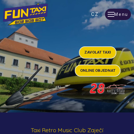
EN
CZ
Menu
ZAVOLAT TAXI
ONLINE OBJEDNAT
GPS
Taxi Retro Music Club Zaječí