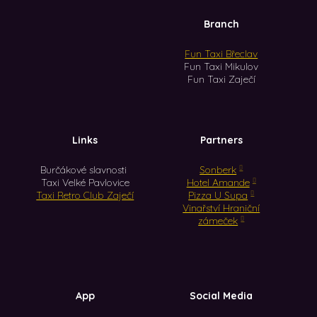
Branch
Fun Taxi Břeclav
Fun Taxi Mikulov
Fun Taxi Zaječí
Links
Partners
Burčákové slavnosti
Sonberk
Taxi Velké Pavlovice
Hotel Amande
Taxi Retro Club Zaječí
Pizza U Supa
Vinařství Hraniční
zámeček
App
Social Media