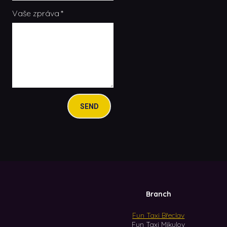
Vaše zpráva
*
SEND
Branch
Fun Taxi Břeclav
Fun Taxi Mikulov