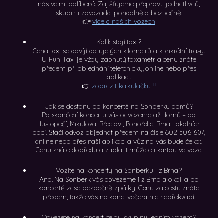
nás velmi oblíbené. Zajišťujeme přepravu jednotlivců,
skupin i zavazadel pohodlně a bezpečně.
👉
více o našich vozech
Kolik stojí taxi?
Cena taxi se odvíjí od ujetých kilometrů a konkrétní trasy.
U Fun Taxi je vždy zapnutý taxametr a cenu znáte
předem při objednání telefonicky, online nebo přes
aplikaci.
👉
zobrazit kalkulačku
Jak se dostanu po koncertě na Sonberku domů?
Po skončení koncertu vás odvezeme až domů – do
Hustopečí, Mikulova, Břeclavi, Pohořelic, Brna i okolních
obcí. Stačí odvoz objednat předem na čísle 602 506 607,
online nebo přes naši aplikaci a vůz na vás bude čekat.
Cenu znáte dopředu a zaplatit můžete i kartou ve voze.
Vozíte na koncerty na Sonberku i z Brna?
Ano. Na Sonberk vás dovezeme i z Brna a okolí a po
koncertě zase bezpečně zpátky. Cenu za cestu znáte
předem, takže vás na konci večera nic nepřekvapí.
Odvezete na koncert celou skupinu jedním vozem?