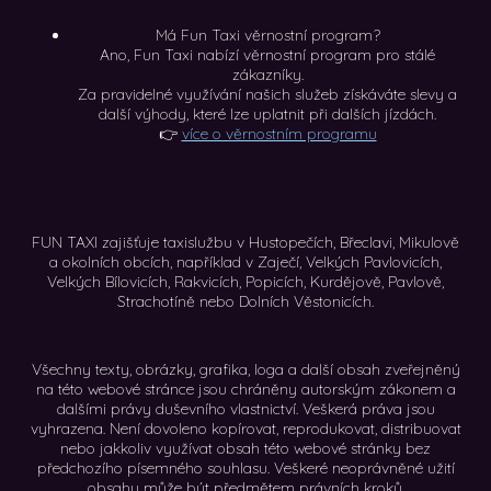
Má Fun Taxi věrnostní program?
Ano, Fun Taxi nabízí věrnostní program pro stálé
zákazníky.
Za pravidelné využívání našich služeb získáváte slevy a
další výhody, které lze uplatnit při dalších jízdách.
👉
více o věrnostním programu
FUN TAXI zajišťuje taxislužbu v Hustopečích, Břeclavi, Mikulově
a okolních obcích, například v Zaječí, Velkých Pavlovicích,
Velkých Bílovicích, Rakvicích, Popicích, Kurdějově, Pavlově,
Strachotíně nebo Dolních Věstonicích.
Všechny texty, obrázky, grafika, loga a další obsah zveřejněný
na této webové stránce jsou chráněny autorským zákonem a
dalšími právy duševního vlastnictví. Veškerá práva jsou
vyhrazena. Není dovoleno kopírovat, reprodukovat, distribuovat
nebo jakkoliv využívat obsah této webové stránky bez
předchozího písemného souhlasu. Veškeré neoprávněné užití
obsahu může být předmětem právních kroků.