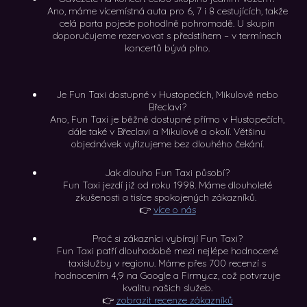
Ano, máme vícemístná auta pro 6, 7 i 8 cestujících, takže
celá parta pojede pohodlně pohromadě. U skupin
doporučujeme rezervovat s předstihem – v termínech
koncertů bývá plno.
Je Fun Taxi dostupné v Hustopečích, Mikulově nebo
Břeclavi?
Ano, Fun Taxi je běžně dostupné přímo v Hustopečích,
dále také v Břeclavi a Mikulově a okolí. Většinu
objednávek vyřizujeme bez dlouhého čekání.
Jak dlouho Fun Taxi působí?
Fun Taxi jezdí již od roku 1998. Máme dlouholeté
zkušenosti a tisíce spokojených zákazníků.
👉
více o nás
Proč si zákazníci vybírají Fun Taxi?
Fun Taxi patří dlouhodobě mezi nejlépe hodnocené
taxislužby v regionu. Máme přes 700 recenzí s
hodnocením 4,9 na Google a Firmy.cz, což potvrzuje
kvalitu našich služeb.
👉
zobrazit recenze zákazníků