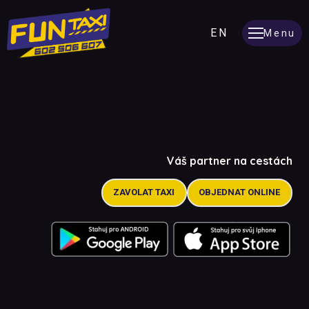
CZ
EN
Menu
TAXI
FES
Váš partner na cestách
TA
ZAVOLAT TAXI
OBJEDNAT ONLINE
P