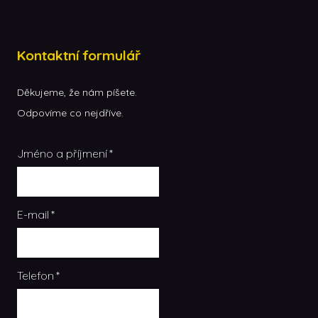
Kontaktní formulář
Děkujeme, že nám píšete.
Odpovíme co nejdříve.
Jméno a příjmení
*
E-mail
*
REK
Telefon
*
VIN