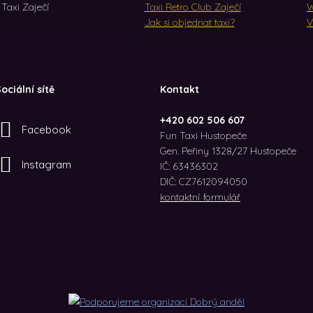
Taxi Zaječí
Taxi Retro Club Zaječí
W
Jak si objednat taxi?
V
ociální sítě
Kontakt
+420 602 506 607
Facebook
Fun Taxi Hustopeče
Gen. Peřiny 1328/27 Hustopeče
Instagram
IČ: 63436302
DIČ: CZ7612094050
kontaktní formulář