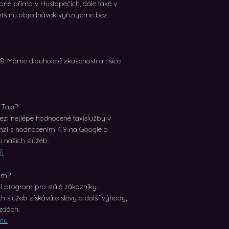
pné přímo v Hustopečích, dále také v
 Většinu objednávek vyřizujeme bez
98. Máme dlouholeté zkušenosti a tisíce
 Taxi?
ezi nejlépe hodnocené taxislužby v
nzí s hodnocením 4,9 na Google a
u našich služeb.
ků
ram?
ní program pro stálé zákazníky.
h služeb získáváte slevy a další výhody,
ízdách.
amu