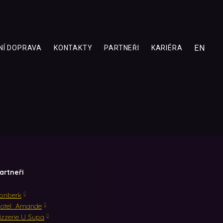
CZ
EN
NÍ DOPRAVA
KONTAKTY
PARTNEŘI
KARIÉRA
artneři
onberk
otel Amande
izzerie U Supa