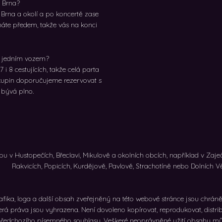
z Brna?
Brna a okolí a po koncertě zase
áte předem, takže vás na konci
u jedním vozem?
i 8 cestujících, takže celá parta
upin doporučujeme rezervovat s
 bývá plno.
bu v Hustopečích, Břeclavi, Mikulově a okolních obcích, například v Zaječí
Rakvicích, Popicích, Kurdějově, Pavlově, Strachotíně nebo Dolních Vě
rafika, loga a další obsah zveřejněný na této webové stránce jsou chr
kerá práva jsou vyhrazena. Není dovoleno kopírovat, reprodukovat, distri
předchozího písemného souhlasu. Veškeré neoprávněné užití obsahu m