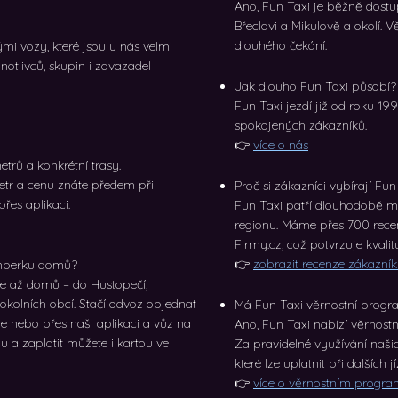
Ano, Fun Taxi je běžně dostu
Břeclavi a Mikulově a okolí.
dlouhého čekání.
mi vozy, které jsou u nás velmi
notlivců, skupin i zavazadel
Jak dlouho Fun Taxi působí?
Fun Taxi jezdí již od roku 19
spokojených zákazníků.
👉
více o nás
etrů a konkrétní trasy.
etr a cenu znáte předem při
Proč si zákazníci vybírají Fun
řes aplikaci.
Fun Taxi patří dlouhodobě m
regionu. Máme přes 700 rece
Firmy.cz, což potvrzuje kvalit
👉
zobrazit recenze zákazní
onberku domů?
e až domů – do Hustopečí,
i okolních obcí. Stačí odvoz objednat
Má Fun Taxi věrnostní prog
e nebo přes naši aplikaci a vůz na
Ano, Fun Taxi nabízí věrnost
 a zaplatit můžete i kartou ve
Za pravidelné využívání našic
které lze uplatnit při dalších j
👉
více o věrnostním progr