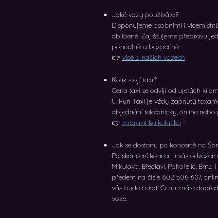
Jaké vozy používáte?
Disponujeme osobními i vícemístný
oblíbené. Zajišťujeme přepravu jed
pohodlně a bezpečně.
👉
více o našich vozech
Kolik stojí taxi?
Cena taxi se odvíjí od ujetých kilom
U Fun Taxi je vždy zapnutý taxam
objednání telefonicky, online nebo p
👉
zobrazit kalkulačku
Jak se dostanu po koncertě na S
Po skončení koncertu vás odvezem
Mikulova, Břeclavi, Pohořelic, Brna 
předem na čísle 602 506 607, onlin
vás bude čekat. Cenu znáte dopředu
voze.