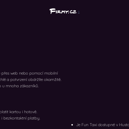
ine přes web nebo pomocí mobilní
chlé a potvrzení obdržíte okamžitě.
no u mnoha zákazníků.
latit kartou i hotově.
i bezkontaktní platby.
Je Fun Taxi dostupné v Husto