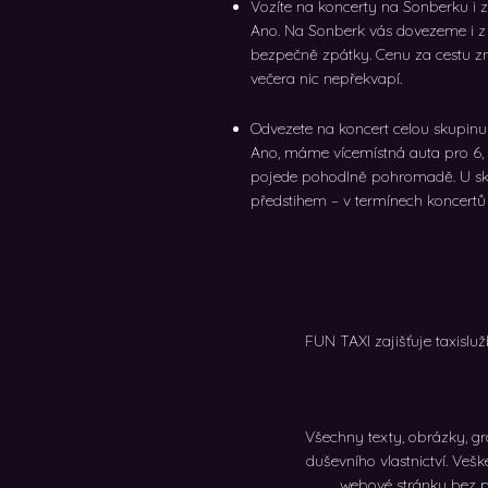
Vozíte na koncerty na Sonberku i 
Ano. Na Sonberk vás dovezeme i z 
bezpečně zpátky. Cenu za cestu zn
večera nic nepřekvapí.
Odvezete na koncert celou skupin
Ano, máme vícemístná auta pro 6, 7 
pojede pohodlně pohromadě. U sk
předstihem – v termínech koncertů
FUN TAXI zajišťuje taxisluž
Všechny texty, obrázky, g
duševního vlastnictví. Veš
webové stránky bez 