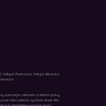
, Velkých Pavlovicích, Velkých Bílovicích,
stonicích.
áněny autorským zákonem a dalšími právy
buovat nebo jakkoliv využívat obsah této
ůže být předmětem právních kroků.