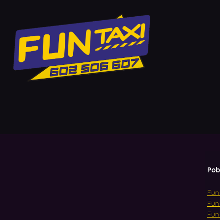
Pob
Fun
Fun 
Fun