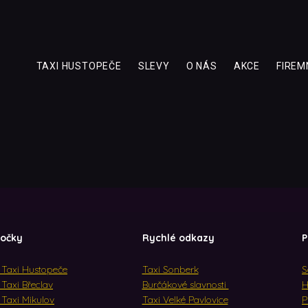
TAXI HUSTOPEČE
SLEVY
O NÁS
AKCE
FIREM
očky
Rychlé odkazy
P
 Taxi Hustopeče
Taxi Sonberk
S
Taxi Břeclav
Burčákové slavnosti
H
 Taxi Mikulov
Taxi Velké Pavlovice
P