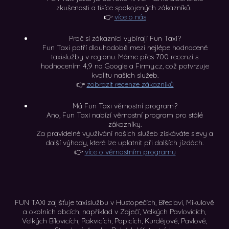
zkušenosti a tisíce spokojených zákazníků.
👉
více o nás
Proč si zákazníci vybírají Fun Taxi?
Fun Taxi patří dlouhodobě mezi nejlépe hodnocené
taxislužby v regionu. Máme přes 700 recenzí s
hodnocením 4,9 na Google a Firmy.cz, což potvrzuje
kvalitu našich služeb.
👉
zobrazit recenze zákazníků
Má Fun Taxi věrnostní program?
Ano, Fun Taxi nabízí věrnostní program pro stálé
zákazníky.
Za pravidelné využívání našich služeb získáváte slevy a
další výhody, které lze uplatnit při dalších jízdách.
👉
více o věrnostním programu
FUN TAXI zajišťuje taxislužbu v Hustopečích, Břeclavi, Mikulově
a okolních obcích, například v Zaječí, Velkých Pavlovicích,
Velkých Bílovicích, Rakvicích, Popicích, Kurdějově, Pavlově,