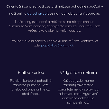
Orientační cenu za vaši cestu si můžete pohodlně spočítat
v
naší online
objednávce
bez nutnosti objednání dopravy.
Naše ceny jsou dané a můžete se na ně spolehnout.
S námi se Vám nestane, že pojedete ráno za jinou cenu než
večer, jako u alternativních doprav.
Pro individuální cenovou nabídku nás můžete kontaktovat
zde:
poptávkový formulář
.
Platba kartou
Vždy s taxametrem
REK
Platební kartou si pohodlně
Každou jízdu máme
zaplatíte přímo ve voze
zapnutý taxametr a
anebo dokonce online už
garantujeme tak správnou
před jízdou.
a férovou cenu. Vystavení
daňového dokladu je
samozřejmost.
VIN