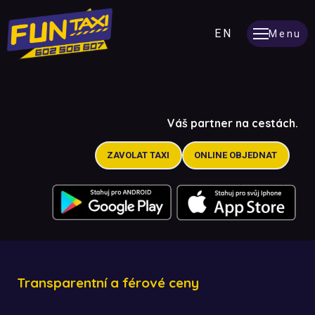
CZ
EN
Menu
TAXI
Váš partner na cestách.
FES
ZAVOLAT TAXI
ONLINE OBJEDNAT
TA
Transparentní a férové ceny
P