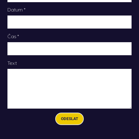
Datum *
Čas
*
Text
ODESLAT