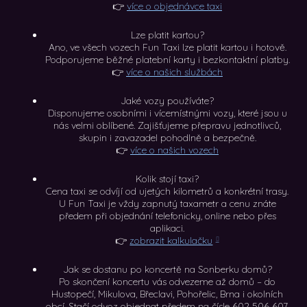
👉
více o objednávce taxi
Lze platit kartou?
Ano, ve všech vozech Fun Taxi lze platit kartou i hotově.
Podporujeme běžné platební karty i bezkontaktní platby.
👉
více o našich službách
Jaké vozy používáte?
Disponujeme osobními i vícemístnými vozy, které jsou u
nás velmi oblíbené. Zajišťujeme přepravu jednotlivců,
skupin i zavazadel pohodlně a bezpečně.
👉
více o našich vozech
Kolik stojí taxi?
Cena taxi se odvíjí od ujetých kilometrů a konkrétní trasy.
U Fun Taxi je vždy zapnutý taxametr a cenu znáte
předem při objednání telefonicky, online nebo přes
aplikaci.
👉
zobrazit kalkulačku
Jak se dostanu po koncertě na Sonberku domů?
Po skončení koncertu vás odvezeme až domů – do
Hustopečí, Mikulova, Břeclavi, Pohořelic, Brna i okolních
obcí. Stačí odvoz objednat předem na čísle 602 506 607,