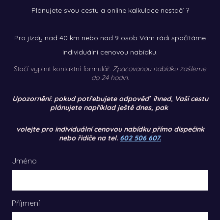
Plánujete svou cestu a online kalkulace nestačí ?
Pro jízdy
nad 40 km
nebo
nad 9 osob
Vám rádi
spočítáme
individuální cenovou nabídku.
Stačí vyplnit kontaktní formulář.
Zpacovanou nabídku zašleme
do 24 hodin.
Upozornění: pokud potřebujete odpověď ihned, Vaši cestu
plánujete například ještě dnes, pak
volejte pro individuální cenovou
nabídku přímo dispečink
nebo řidiče na tel.
602 506 607.
Jméno
Příjmení