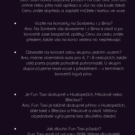
online nebo přes naši aplikaci a vůz na vás bude čekat.
Cenu znáte dopředu a zaplatit můžete i kartou ve voze.
Vozíte na koncerty na Sonberku i z Brna?
Ano. Na Sonberk vás dovezeme i z Brna a okolí a po
koncertě zase bezpečně zpátky. Cenu za cestu znáte
předem, takže vás na konci večera nic nepřekvapí.
Odvezete na koncert celou skupinu jedním vozem?
Ano, máme vícemístná auta pro 6, 7 i 8 cestujících, takže
celá parta pojede pohodlně pohromadě. U skupin
doporučujeme rezervovat s předstihem – v termínech
koncertů bývá plno.
Je Fun Taxi dostupné v Hustopečích, Mikulově nebo
Břeclavi?
Ano, Fun Taxi je běžně dostupné přímo v Hustopečích,
dále také v Břeclavi a Mikulově a okolí. Většinu
objednávek vyřizujeme bez dlouhého čekání.
Jak dlouho Fun Taxi působí?
Fun Taxi jezdí již od roku 1998. Máme dlouholeté