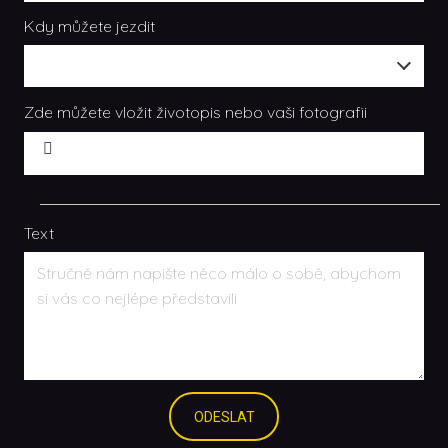
Kdy můžete jezdit
Zde můžete vložit životopis nebo vaši fotografii
GPS
Vyberte
soubor
Text
ODESLAT