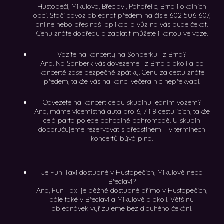
Hustopečí, Mikulova, Břeclavi, Pohořelic, Brna i okolních
obcí. Stačí odvoz objednat předem na čísle 602 506 607,
online nebo přes naši aplikaci a vůz na vás bude čekat.
Cenu znáte dopředu a zaplatit můžete i kartou ve voze.
Vozíte na koncerty na Sonberku i z Brna?
Ano. Na Sonberk vás dovezeme i z Brna a okolí a po
koncertě zase bezpečně zpátky. Cenu za cestu znáte
předem, takže vás na konci večera nic nepřekvapí.
Odvezete na koncert celou skupinu jedním vozem?
Ano, máme vícemístná auta pro 6, 7 i 8 cestujících, takže
celá parta pojede pohodlně pohromadě. U skupin
doporučujeme rezervovat s předstihem – v termínech
koncertů bývá plno.
Je Fun Taxi dostupné v Hustopečích, Mikulově nebo
Břeclavi?
Ano, Fun Taxi je běžně dostupné přímo v Hustopečích,
dále také v Břeclavi a Mikulově a okolí. Většinu
objednávek vyřizujeme bez dlouhého čekání.