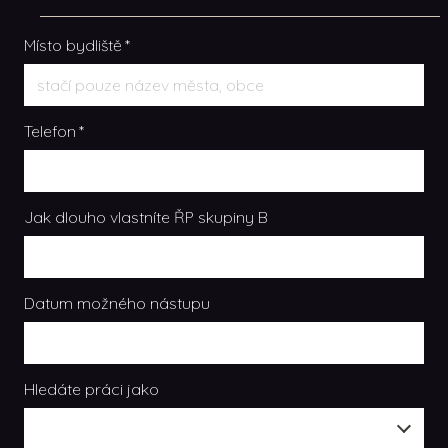
Místo bydliště
*
Telefon
*
Jak dlouho vlastníte ŘP skupiny B
Datum možného nástupu
REK
Hledáte práci jako
VIN