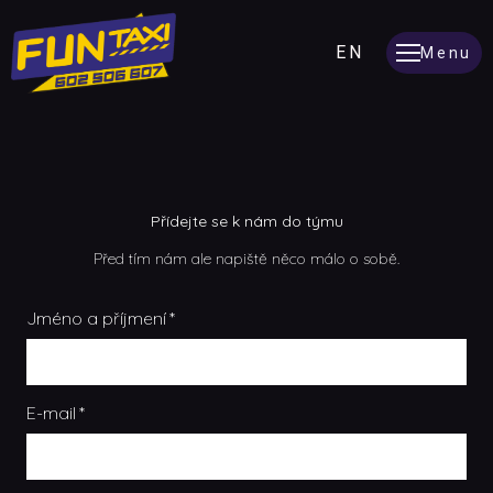
CZ
EN
Menu
TAXI
Přídejte se k nám do týmu
FES
Před tím nám ale napiště něco málo o sobě.
TA
Jméno a příjmení
*
E-mail
*
P