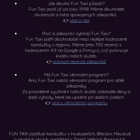
Jak dlouho Fun Taxi působí?
Fun Taxi jezdí již od roku 1998. Máme dlouholeté
zkušenosti a tisíce spokojených zákazníků.
👉
více o nás
Proč si zákazníci vybírají Fun Taxi?
Fun Taxi patří dlouhodobě mezi nejlépe hodnocené
taxislužby v regionu. Máme přes 700 recenzí s
hodnocením 4,9 na Google a Firmy.cz, což potvrzuje
kvalitu našich služeb.
👉
zobrazit recenze zákazníků
Má Fun Taxi věrnostní program?
Ano, Fun Taxi nabízí věrnostní program pro stálé
zákazníky.
Za pravidelné využívání našich služeb získáváte slevy a
další výhody, které lze uplatnit při dalších jízdách.
👉
více o věrnostním programu
FUN TAXI zajišťuje taxislužbu v Hustopečích, Břeclavi, Mikulově
a okolních obcích, například v Zaječí, Velkých Pavlovicích,